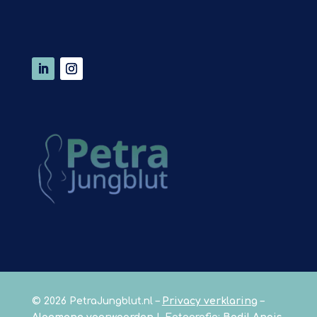
© 2026 PetraJungblut.nl –
Privacy verklaring
–