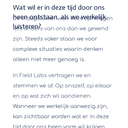
Wat wil er in deze tijd door ons
heen ontstaan, als we werkelijk
De vraagstukken van deze tijd vragen
luisteren?
iets anders van ons dan we gewend
zijn.
Steeds vaker staan we voor
complexe situaties waarin denken
alleen niet meer genoeg is.
In Field Labs vertragen we en
stemmen we af. Op onszelf, op elkaar
en op wat zich wil aandienen.
Wanneer we werkelijk aanwezig zijn,
kan zichtbaar worden wat er in deze
tijd door ons heen vorm wil krijgen.