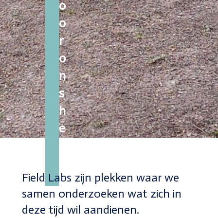
o
o
r
o
n
s
h
e
e
n
Field Labs zijn plekken waar we
samen onderzoeken wat zich in
deze tijd wil aandienen.